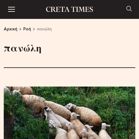
Αρχική
Ροή
πανώλη
πανώλη