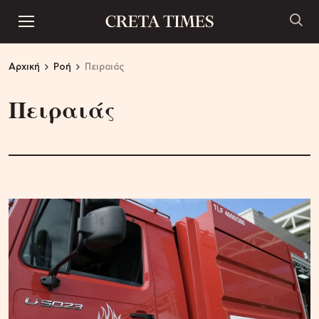
Αρχική
Ροή
Πειραιάς
Πειραιάς