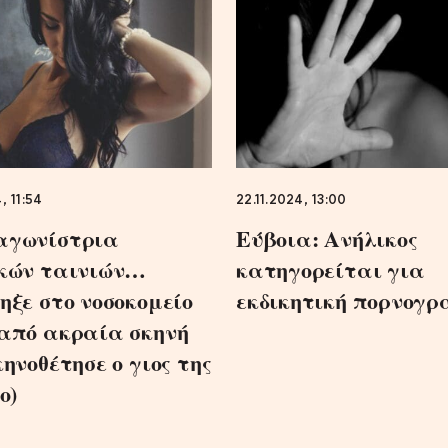
, 11:54
22.11.2024, 13:00
αγωνίστρια
Εύβοια: Ανήλικος
κών ταινιών…
κατηγορείται για
ηξε στο νοσοκομείο
εκδικητική πορνογρ
από ακραία σκηνή
ηνοθέτησε ο γιος της
ο)