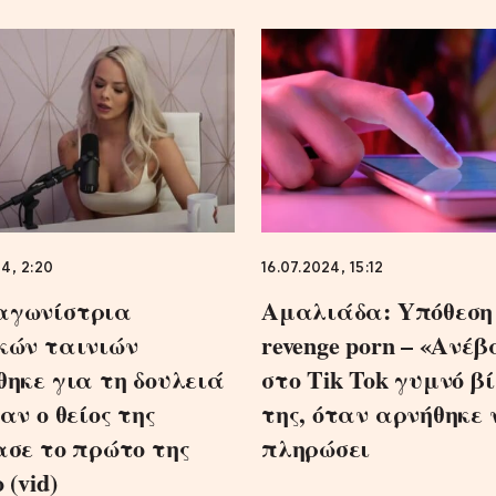
4, 2:20
16.07.2024, 15:12
αγωνίστρια
Αμαλιάδα: Yπόθεση
κών ταινιών
revenge porn – «Ανέ
θηκε για τη δουλειά
στο Tik Tok γυμνό β
αν ο θείος της
της, όταν αρνήθηκε 
ασε το πρώτο της
πληρώσει
 (vid)