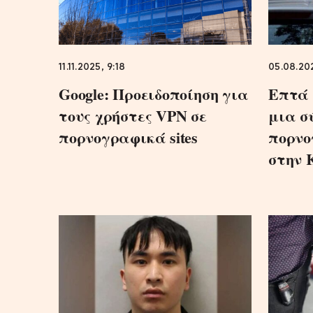
11.11.2025, 9:18
05.08.202
Google: Προειδοποίηση για
Επτά 
τους χρήστες VPN σε
μια σ
πορνογραφικά sites
πορνο
στην 