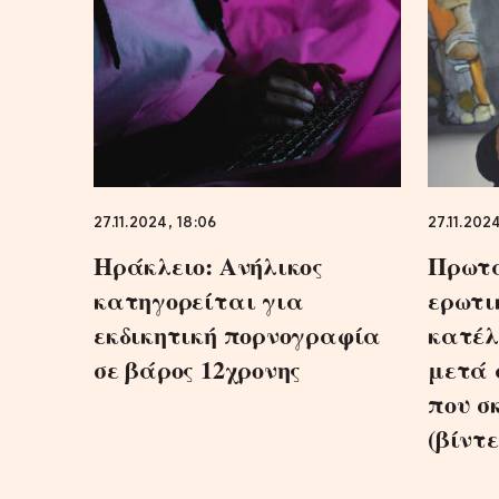
27.11.2024, 18:06
27.11.2024
Ηράκλειο: Ανήλικος
Πρωτ
κατηγορείται για
ερωτι
εκδικητική πορνογραφία
κατέλ
σε βάρος 12χρονης
μετά 
που σκ
(βίντε