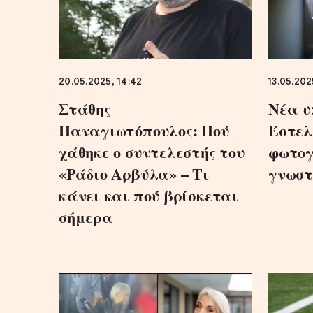
20.05.2025, 14:42
13.05.202
Στάθης
Nέα υπ
Παναγιωτόπουλος: Πού
Έστελ
χάθηκε ο συντελεστής του
φωτογ
«Ράδιο Αρβύλα» – Τι
γνωστ
κάνει και πού βρίσκεται
σήμερα