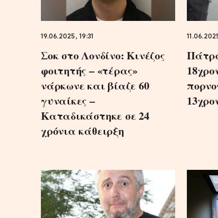
19.06.2025, 19:31
11.06.202
Σοκ στο Λονδίνο: Κινέζος
Πάτρα
φοιτητής – «τέρας»
18χρο
νάρκωνε και βίαζε 60
πορνο
γυναίκες –
13χρο
Καταδικάστηκε σε 24
χρόνια κάθειρξη