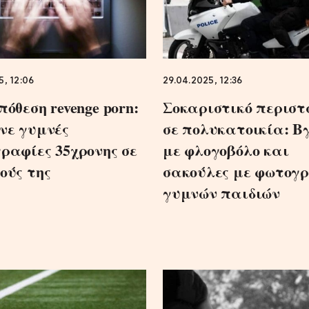
5, 12:06
29.04.2025, 12:36
όθεση revenge porn:
Σοκαριστικό περιστ
νε γυμνές
σε πολυκατοικία: Β
ραφίες 35χρονης σε
με φλογοβόλο και
ούς της
σακούλες με φωτογ
γυμνών παιδιών