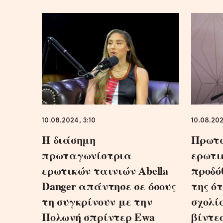
10.08.2024, 3:10
10.08.202
Η διάσημη
Πρωτ
πρωταγωνίστρια
ερωτι
ερωτικών ταινιών Abella
προδό
Danger απάντησε σε όσους
της ότ
τη συγκρίνουν με την
σχολί
Πολωνή σπρίντερ Ewa
βίντεο