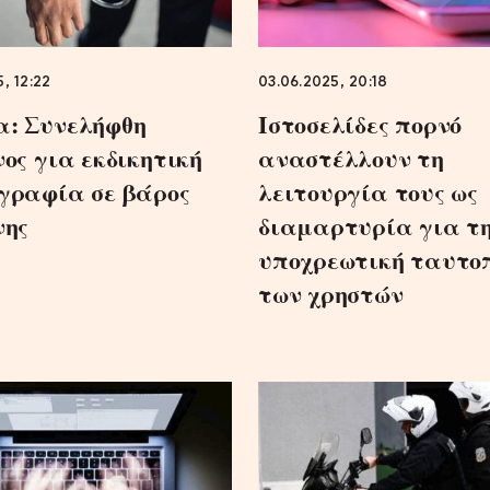
5, 12:22
03.06.2025, 20:18
: Συνελήφθη
Ιστοσελίδες πορνό
νος για εκδικητική
αναστέλλουν τη
γραφία σε βάρος
λειτουργία τους ως
νης
διαμαρτυρία για τ
υποχρεωτική ταυτο
των χρηστών