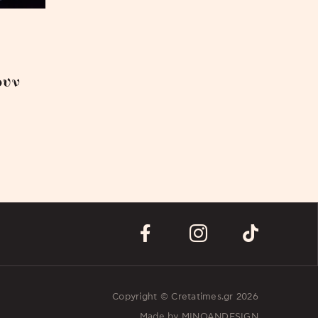
ουν
Copyright © Cretatimes.gr 2026
Made by
MINOANDESIGN