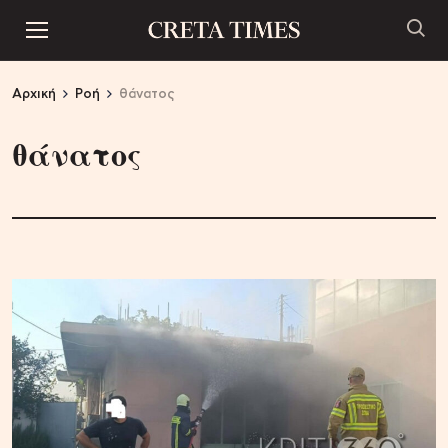
Αρχική
Ροή
θάνατος
θάνατος