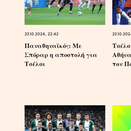
23.10.2024, 22:42
23.10.202
Παναθηναϊκός: Με
Τσέλσ
Σπόραρ η αποστολή για
Αθήνα
Τσέλσι
τον Π