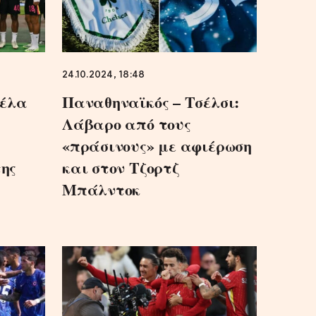
24.10.2024, 18:48
νέλα
Παναθηναϊκός – Τσέλσι:
Λάβαρο από τους
«πράσινους» με αφιέρωση
της
και στον Τζορτζ
Μπάλντοκ