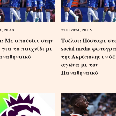
4, 20:48
22.10.2024, 20:06
ι: Με απουσίες στην
Τσέλσι: Πόσταρε στ
 για το παιχνίδι με
social media φωτογρ
αναθηναϊκό
της Ακρόπολης εν όψ
αγώνα με τον
Παναθηναϊκό