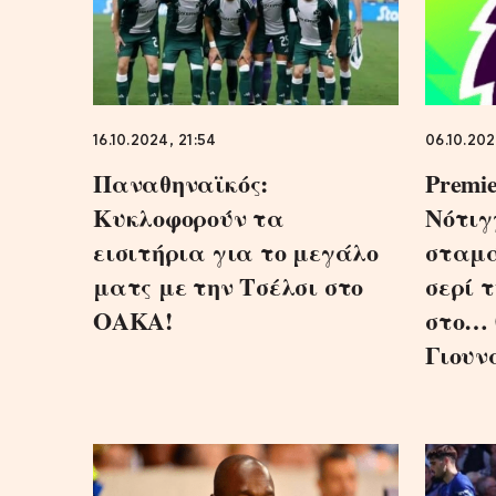
16.10.2024, 21:54
06.10.202
Παναθηναϊκός:
Premie
Κυκλοφορούν τα
Νότιγ
εισιτήρια για το μεγάλο
σταμά
ματς με την Τσέλσι στο
σερί τ
ΟΑΚΑ!
στο… 
Γιουν