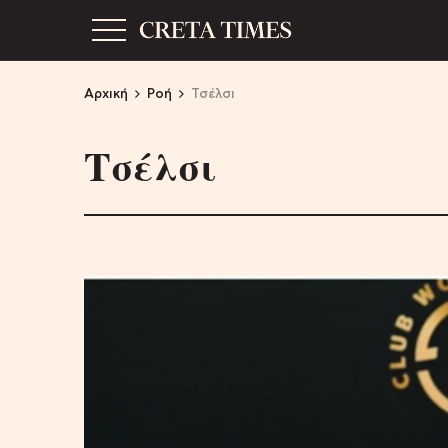
Αρχική
Ροή
Τσέλσι
Τσέλσι