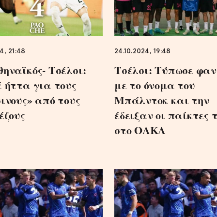
4, 21:48
24.10.2024, 19:48
ηναϊκός- Τσέλσι:
Τσέλσι: Τύπωσε φα
 ήττα για τους
με το όνομα του
ινους» από τους
Μπάλντοκ και την
έζους
έδειξαν οι παίκτες 
στο ΟΑΚΑ