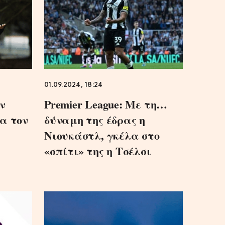
01.09.2024, 18:24
ν
Premier League: Με τη…
α τον
δύναμη της έδρας η
Νιουκάστλ, γκέλα στο
«σπίτι» της η Τσέλσι