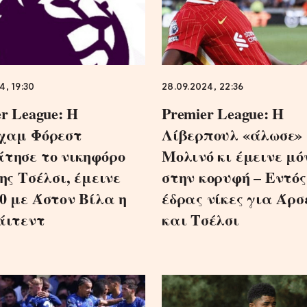
4, 19:30
28.09.2024, 22:36
r League: Η
Premier League: Η
χαμ Φόρεστ
Λίβερπουλ «άλωσε» 
τησε το νικηφόρο
Μολινό κι έμεινε μό
ης Τσέλσι, έμεινε
στην κορυφή – Εντός
0 με Άστον Βίλα η
έδρας νίκες για Άρ
άιτεντ
και Τσέλσι