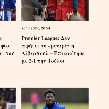
20.10.2024, 20:54
α
Premier League: Δεν
αφία
αφήνει το «ρετιρέ» η
ει του
Λίβερπουλ – Επικράτησε
με 2-1 την Τσέλσι