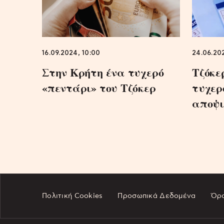
16.09.2024, 10:00
24.06.202
Στην Κρήτη ένα τυχερό
Τζόκε
«πεντάρι» του Τζόκερ
τυχερ
αποψι
Πολιτική Cookies
Προσωπικά Δεδομένα
Όρο