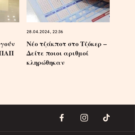
28.04.2024, 22:36
ργούν
Νέο τζάκποτ στο Τζόκερ –
ΟΠΑΠ
Δείτε ποιοι αριθμοί
κληρώθηκαν