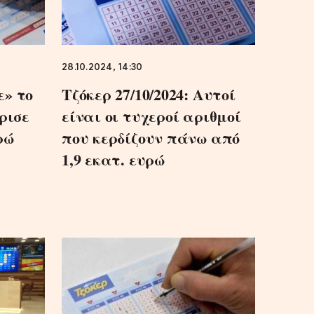
28.10.2024, 14:30
ε» το
Τζόκερ 27/10/2024: Αυτοί
ρισε
είναι οι τυχεροί αριθμοί
ρώ
που κερδίζουν πάνω από
1,9 εκατ. ευρώ