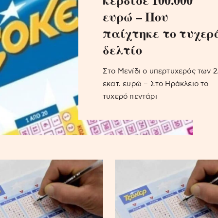
κέρδισε 100.000
ευρώ – Που
παίχτηκε το τυχερ
δελτίο
Στο Μενίδι ο υπερτυχερός των 2
εκατ. ευρώ – Στο Ηράκλειο το
τυχερό πεντάρι