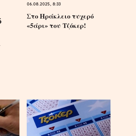
06.08.2025, 8:33
Στο Ηράκλειο τυχερό
ό
«5άρι» του Τζόκερ!
.