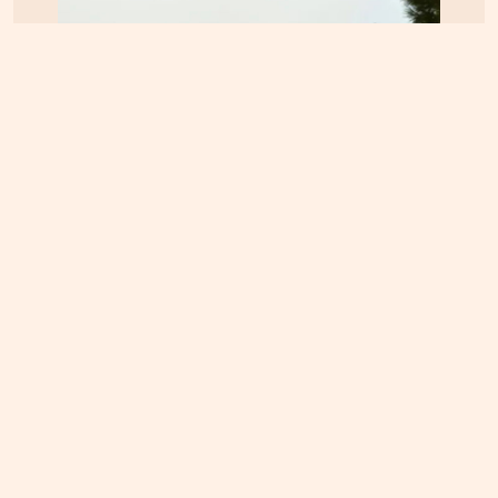
ΕΛΛΑΔΑ
04.08.2026, 13:12
Ψάθα: Συνελήφθη αδελφός αντιδημάρχου που
παραβίασε τον αποκλεισμό και προσέκρουσε στα
συντρίμμια του ελικοπτέρου