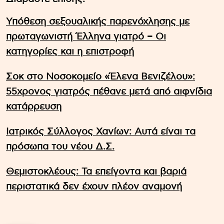
Υπόθεση σεξουαλικής παρενόχλησης με
πρωταγωνιστή Έλληνα γιατρό – Οι
κατηγορίες και η επιστροφή
Σοκ στο Νοσοκομείο «Έλενα Βενιζέλου»:
55χρονος γιατρός πέθανε μετά από αιφνίδια
κατάρρευση
Ιατρικός Σύλλογος Χανίων: Αυτά είναι τα
πρόσωπα του νέου Δ.Σ.
Θεμιστοκλέους: Τα επείγοντα και βαριά
περιστατικά δεν έχουν πλέον αναμονή