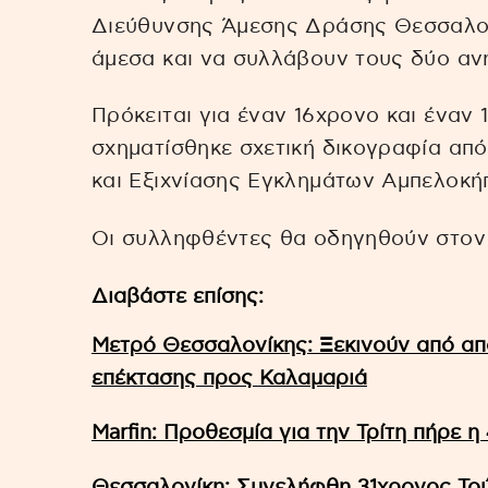
Διεύθυνσης Άμεσης Δράσης Θεσσαλον
άμεσα και να συλλάβουν τους δύο αν
Πρόκειται για έναν 16χρονο και έναν
σχηματίσθηκε σχετική δικογραφία απ
και Εξιχνίασης Εγκλημάτων Αμπελοκή
Οι συλληφθέντες θα οδηγηθούν στον
Διαβάστε επίσης:
Μετρό Θεσσαλονίκης: Ξεκινούν από απ
επέκτασης προς Καλαμαριά
Marfin: Προθεσμία για την Τρίτη πήρε η
Θεσσαλονίκη: Συνελήφθη 31χρονος Το