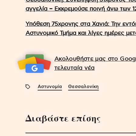
αγγελία – Εκκρεμούσε ποινή άνω των 1
Υπόθεση 75χρονης στα Χανιά: Την εντό
Αστυνομικό Τμήμα και λίγες ημέρες με
Ακολουθήστε μας στο Googl
τελευταία νέα
Αστυνομία
Θεσσαλονίκη
Διαβάστε επίσης