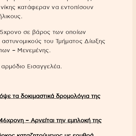
ίκης κατάφεραν να εντοπίσουν
ήλικους.
 15χρονο σε βάρος των οποίων
ό αστυνομικούς του Τμήματος Δίωξης
πων – Μενεμένης.
 αρμόδιο Εισαγγελέα.
όψε τα δοκιμαστικά δρομολόγια της
 46χρονη – Aρνείται την εμπλοκή της
ύρκος καταζητούμενος με ερυθρά