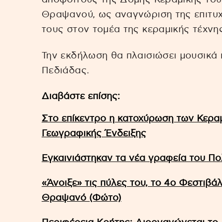
Θραψανού, ως αναγνώριση της επιτυ
τους στον τομέα της κεραμικής τέχνης
Την εκδήλωση θα πλαισιώσει μουσικά
Πεδιάδας.
Διαβάστε επίσης:
Στο επίκεντρο η κατοχύρωση των Κερ
Γεωγραφικής Ένδειξης
Εγκαινιάστηκαν τα νέα γραφεία του Π
«Άνοιξε» τις πύλες του, το 4ο Φεστι
Θραψανό (Φώτο)