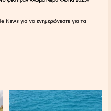
 4ο φεστιβάλ «Χώμα Νερό Φωτιά 2025»
e News για να ενημερώνεστε για τα