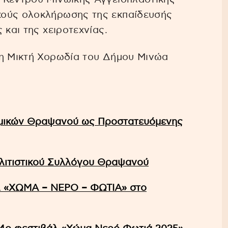
χούς ολοκλήρωσης της εκπαίδευσής
 και της χειροτεχνίας.
 η Μικτή Χορωδία του Δήμου Μινώα
αμικών Θραψανού ως Προστατευόμενης
ολιτιστικού Συλλόγου Θραψανού
βάλ «ΧΩΜΑ – ΝΕΡΟ – ΦΩΤΙΑ» στο