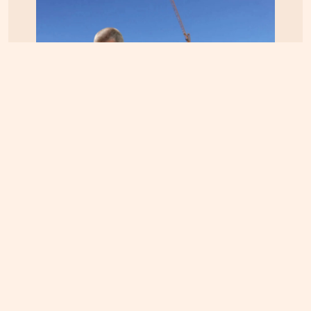
ΚΡΗΤΗ
06.08.2026, 15:23
Αεροδρόμιο Καστελίου: Υπογράφεται η σύμβαση
για τα ραντάρ παρουσία της ηγεσίας του
Υπουργείου Υποδομών – Σύμβαση στη σκιά της
απόφασης του ΣτΕ για την Παπούρα