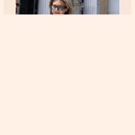
ΕΛΛΑΔΑ
05.08.2026, 17:46
Εικόνα κατάρρευσης στο κόμμα Καρυστιανού:
Αυγερινός, Μουτσάτσου και 20 ακόμα εξηγούν
γιατί αποχώρησαν -«Αρνηθήκαμε να
συμβιβαστούμε»