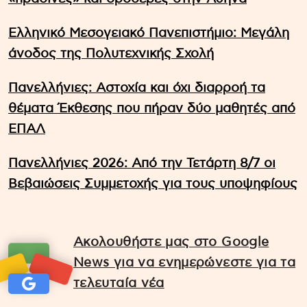
Ελληνικό Μεσογειακό Πανεπιστήμιο: Μεγάλη
άνοδος της Πολυτεχνικής Σχολή
Πανελλήνιες: Αστοχία και όχι διαρροή τα
θέματα Έκθεσης που πήραν δύο μαθητές από
ΕΠΑΛ
Πανελλήνιες 2026: Από την Τετάρτη 8/7 οι
Βεβαιώσεις Συμμετοχής για τους υποψηφίους
Ακολουθήστε μας στο Google
News για να ενημερώνεστε για τα
τελευταία νέα