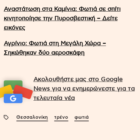
Αναστάτωση στα Καμίνια: Φωτιά σε σπίτι
κινητοποίησε την Πυροσβεστική – Δείτε
εικόνες
Αγρίνιο: Φωτιά στη Μεγάλη Χώρα –
Σηκώθηκαν δύο αεροσκάφη
Ακολουθήστε μας στο Google
News για να ενημερώνεστε για τα
τελευταία νέα
Θεσσαλονίκη
τρένο
φωτιά