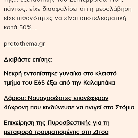
πάντως, είχε διασφαλίσει ότι η μεσολάβηση
είχε πιθανότητες να είναι αποτελεσματική
κατά 50%….
protothema.gr
Διαβάστε επίσης:
Νεκρή εντοπίστηκε γυναίκα στο κλειστό
τμήμα του Ε65 έξω από την Καλαμπάκα
Λάρισα: Ναυαγοσώστες επανέφεραν
46χρονη που κινδύνευσε να πνιγεί στο Στόμιο
Επιχείρηση της Πυροσβεστικής για τη
μεταφορά τραυματισμένης στη Ζίτσα