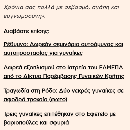
Χρόνια σας πολλά με σεβασμό, αγάπη και
ευγνωμοσύνη
».
Διαβάστε επίσης:
Ρέθυμνο: Δωρεάν σεμινάριο αυτοάμυνας και
αυτοπροστασίας για γυναίκες
Δωρεά εξοπλισμού στο Ιατρείο του ΕΛΜΕΠΑ
από το Δίκτυο Παρέμβασης Γυναικών Κρήτης
Τραγωδία στη Ρόδο: Δύο νεκρές γυναίκες σε
σφοδρό τροχαίο (φωτο)
Τρεις γυναίκες επιτέθηκαν στο Εφετείο με
βαριοπούλες και σφυριά