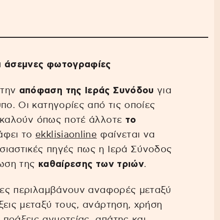
αι άσεμνες φωτογραφίες
στην
απόφαση της Ιεράς Συνόδου
για
πο. Οι κατηγορίες από τις οποίες
οκαλούν όπως ποτέ άλλοτε
το
άφει το
ekklisiaonline
φαίνεται να
σιαστικές πηγές πως η Ιερά Σύνοδος
ρωση της
καθαίρεσης των τριών
.
ρίες περιλαμβάνουν αναφορές μεταξύ
ξεις μεταξύ τους, ανάρτηση, χρήση
πράξεις αγυρτείας, απάτης και