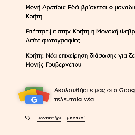
Μονή Αρετίου: Εδώ βρίσκεται ο μοναδ
Κρήτη
Επέστρεψε στην Κρήτη η Μοναχή Φεβρ
Δείτε φωτογραφίες
Κρήτη: Νέα επιχείρηση διάσωσης για ζε
Μονής Γουβερνέτου
Ακολουθήστε μας στο Googl
τελευταία νέα
μοναστήρι
μοναχοί