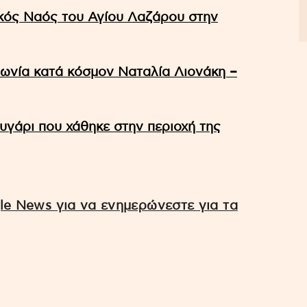
ικός Ναός του Αγίου Λαζάρου στην
ωνία κατά κόσμον Ναταλία Λιονάκη –
υγάρι που χάθηκε στην περιοχή της
e News για να ενημερώνεστε για τα