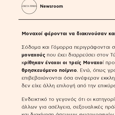
Newsroom
Μοναχοί φέρονται να διακινούσαν κ
Σόδομα και Γόμορρα περιγράφονται 
μοναχούς
που έχει διαρρεύσει στον Τύ
κ
ρίθηκαν ένοχοι οι τρείς Μοναχο
ί πρ
θρησκευόμενο ποίμνιο
. Ενώ, όπως γρ
επιβεβαιώνονται όσα ανέφεραν εκκλη
δεν είχε άλλη επιλογή από την επικύ
Ενδεικτικό το γεγονός ότι οι κατηγο
άλλων για ασέλγεια, σεξουαλικές πρά
και διακίνηση άσεμνων φωτογραφιών, 