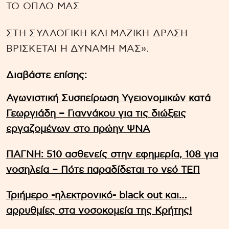
ΤΟ ΟΠΛΟ ΜΑΣ
ΣΤΗ ΣΥΛΛΟΓΙΚΗ ΚΑΙ ΜΑΖΙΚΗ ΔΡΑΣΗ
ΒΡΙΣΚΕΤΑΙ Η ΔΥΝΑΜΗ ΜΑΣ».
Διαβάστε επίσης:
Αγωνιστική Συσπείρωση Υγειονομικών κατά
Γεωργιάδη – Γιαννάκου για τις διώξεις
εργαζομένων στο πρώην ΨΝΑ
ΠΑΓΝΗ: 510 ασθενείς στην εφημερία, 108 για
νοσηλεία – Πότε παραδίδεται το νεό ΤΕΠ
Τριήμερο -ηλεκτρονικό- black out και…
αρρυθμίες στα νοσοκομεία της Κρήτης!