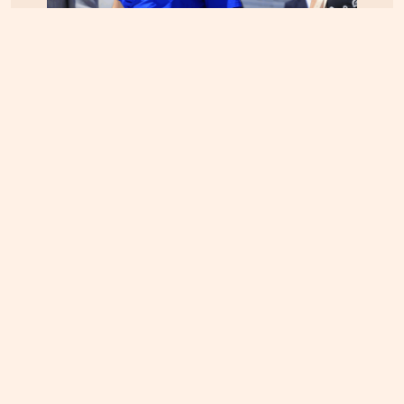
ΕΛΛΑΔΑ
05.08.2026, 17:46
Εικόνα κατάρρευσης στο κόμμα Καρυστιανού:
Αυγερινός, Μουτσάτσου και 20 ακόμα εξηγούν
γιατί αποχώρησαν -«Αρνηθήκαμε να
συμβιβαστούμε»
ΚΡΗΤΗ
04.08.2026, 12:12
Κτηματολόγιο στην Κρήτη: Έληξε η προθεσμία,