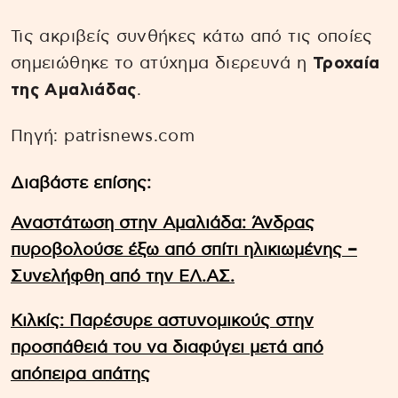
Τις ακριβείς συνθήκες κάτω από τις οποίες
σημειώθηκε το ατύχημα διερευνά η
Τροχαία
της Αμαλιάδας
.
Πηγή: patrisnews.com
Διαβάστε επίσης:
Αναστάτωση στην Αμαλιάδα: Άνδρας
πυροβολούσε έξω από σπίτι ηλικιωμένης –
Συνελήφθη από την ΕΛ.ΑΣ.
Κιλκίς: Παρέσυρε αστυνομικούς στην
προσπάθειά του να διαφύγει μετά από
απόπειρα απάτης