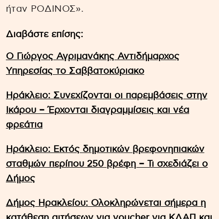
ήταν ΡΟΔΙΝΟΣ».
Διαβάστε επίσης:
Ο Γιώργος Αγριμανάκης Αντιδήμαρχος
Υπηρεσίας το Σαββατοκύριακο
Ηράκλειο: Συνεχίζονται οι παρεμβάσεις στην
Ικάρου – Έρχονται διαγραμμίσεις και νέα
φρεάτια
Ηράκλειο: Εκτός δημοτικών βρεφονηπιακών
σταθμών περίπου 250 βρέφη – Τι σχεδιάζει ο
Δήμος
Δήμος Ηρακλείου: Ολοκληρώνεται σήμερα η
κατάθεση αιτήσεων για voucher για ΚΔΑΠ και