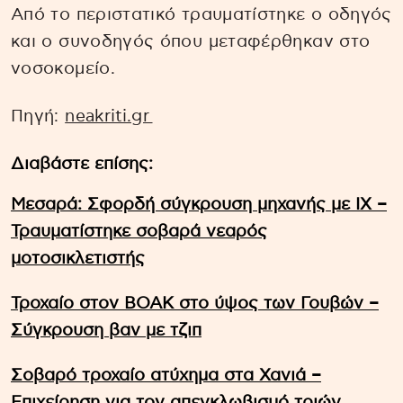
Από το περιστατικό τραυματίστηκε ο οδηγός
και ο συνοδηγός όπου μεταφέρθηκαν στο
νοσοκομείο.
Πηγή:
neakriti.gr
Διαβάστε επίσης:
Μεσαρά: Σφορδή σύγκρουση μηχανής με ΙΧ –
Τραυματίστηκε σοβαρά νεαρός
μοτοσικλετιστής
Τροχαίο στον ΒΟΑΚ στο ύψος των Γουβών –
Σύγκρουση βαν με τζιπ
Σοβαρό τροχαίο ατύχημα στα Χανιά –
Επιχείρηση για τον απεγκλωβισμό τριών