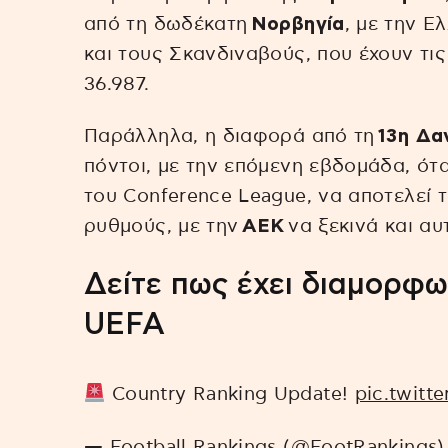
από τη δωδέκατη
Νορβηγία
, με την Ε
και τους Σκανδιναβούς, που έχουν τι
36.987.
Παράλληλα, η διαφορά από τη
13η Δα
πόντοι, με την επόμενη εβδομάδα, ότα
του Conference League, να αποτελεί 
ρυθμούς, με την
ΑΕΚ
να ξεκινά και αυ
Δείτε πως έχει διαμορφω
UEFA
Country Ranking Update!
pic.twitt
— Football Rankings (@FootRankings