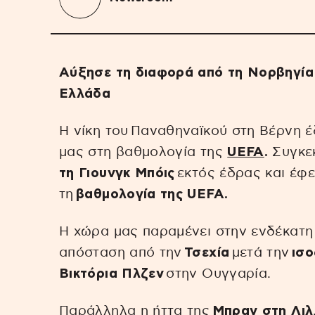
Αύξησε τη διαφορά από τη Νορβηγία 
Ελλάδα
Η νίκη του Παναθηναϊκού στη Βέρνη 
μας στη βαθμολογία της
UEFA
.
Συγκε
τη Γιουνγκ Μπόις
εκτός έδρας και έφ
τη
βαθμολογία της UEFA.
Η χώρα μας παραμένει στην ενδέκατη 
απόσταση από την
Τσεχία
μετά την
ισ
Βικτόρια Πλζεν
στην Ουγγαρία.
Παράλληλα η ήττα της
Μπραν στη Λιλ