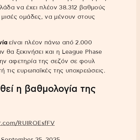
λλάδα να έχει πλέον 38.312 βαθμούς
ς μισές ομάδες, να μένουν στους
νία
είναι πλέον πάνω από 2.000
ν θα ξεκινήσει και η League Phase
την αφετηρία της σεζόν σε φουλ
τή τις ευρωπαϊκές της υποχρεώσεις.
θεί η βαθμολογία της
er.com/RUIROEsfFV
)
September 25, 2025