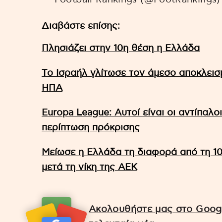
Διαβάστε επίσης:
Πλησιάζει στην 10η θέση η Ελλάδα
Τo Ισραήλ γλίτωσε τον άμεσο αποκλεισ
ΗΠΑ
Europa League: Αυτοί είναι οι αντίπαλ
περίπτωση πρόκρισης
Μείωσε η Ελλάδα τη διαφορά από τη 10
μετά τη νίκη της ΑΕΚ
Ακολουθήστε μας στο Googl