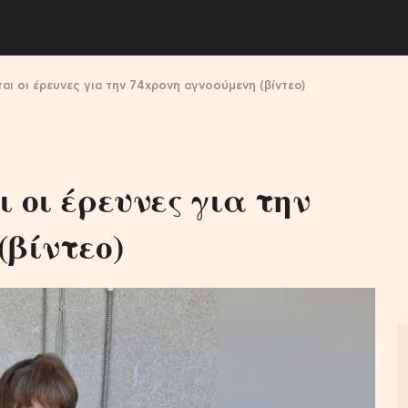
ται οι έρευνες για την 74χρονη αγνοούμενη (βίντεο)
 οι έρευνες για την
(βίντεο)