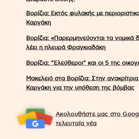
Βορίζια: Εκτός φυλακής με περιοριστικ
Καργάκη
Βορίζια: «Παρερμηνεύονται τα νομικά 
λέει η πλευρά Φραγκιαδάκη
Βορίζια: “Ελεύθεροι” και οι 5 της οικο
Μακελειό στα Βορίζια: Στην ανακρίτρι
Καργάκη για την υπόθεση της βόμβας
Ακολουθήστε μας στο Googl
τελευταία νέα