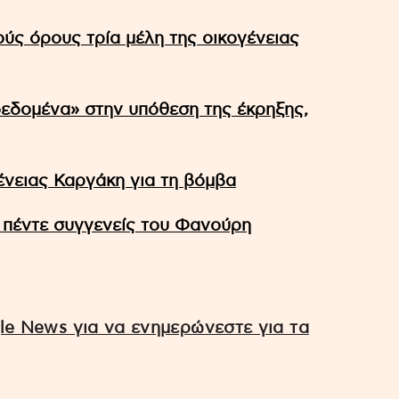
ούς όρους τρία μέλη της οικογένειας
δεδομένα» στην υπόθεση της έκρηξης,
γένειας Καργάκη για τη βόμβα
α πέντε συγγενείς του Φανούρη
e News για να ενημερώνεστε για τα