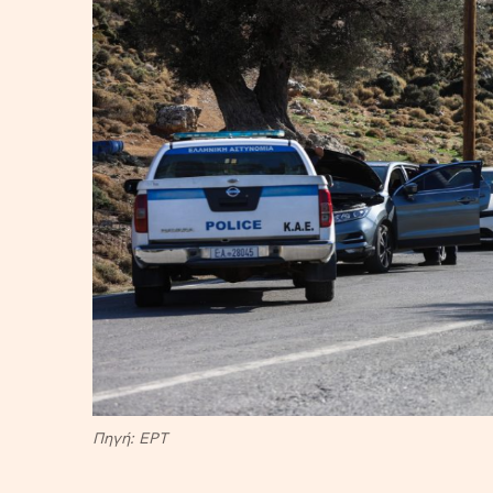
Πηγή: EΡΤ