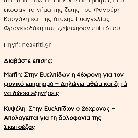
από ποιο όπλο προήλθαν οι σφαίρες που
έκοψαν το νήμα της ζωής του Φανούρη
Καργάκη και της άτυχης Ευαγγελίας
Φραγκιαδάκη που ξεψύχησαν επί τόπου.
Πηγή:
neakriti.gr
Διαβάστε επίσης:
Marfin: Στην Ευελπίδων η 46χρονη για τον
φονικό εμπρησμό – Δηλώνει αθώα και ζητά
να δώσει εξηγήσεις
Κυψέλη: Στην Ευελπίδων ο 26χρονος –
Απολογείται για τη δολοφονία της
Σκωτσέζας