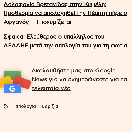
Δολοφονία Βρετανίδας στην Κυψέλη:
Προθεσμία να απολογηθεί την Πέμπτη πήρε ο
Αφγανός – Τι ισχυρίζεται
Σφακιά: Ελεύθερος ο υπάλληλος του
ΔΕΔΔΗΕ μετά την απολογία του για τη φωτιά
Ακολουθήστε μας στο Google
News για να ενημερώνεστε για τα
τελευταία νέα
απολογία
Βορίζια