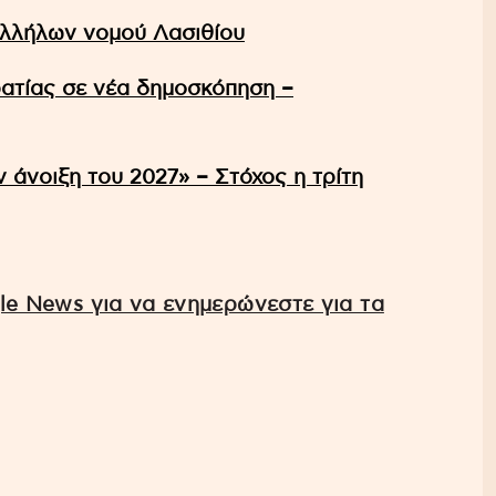
αλλήλων νομού Λασιθίου
ατίας σε νέα δημοσκόπηση –
 άνοιξη του 2027» – Στόχος η τρίτη
e News για να ενημερώνεστε για τα