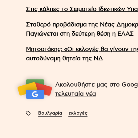
Στις κάλπες το Σωματείο Ιδιωτικών Υπ
Σταθερό προβάδισμα της Νέας Δημοκρ
Παγιώνεται στη δεύτερη θέση η ΕΛΑΣ
Μητσοτάκης: «Οι εκλογές θα γίνουν την
αυτοδύναμη θητεία της ΝΔ
Ακολουθήστε μας στο Googl
τελευταία νέα
Βουλγαρία
εκλογές