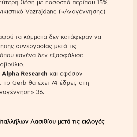
εύτερη θέση με ποσοστό περίπου 15%,
νικιστικό Vazrajdane («Αναγέννησης)
φού τα κόμματα δεν κατάφεραν να
ησης συνεργασίας μετά τις
, όπου κανένα δεν εξασφάλισε
οβούλιο.
ς
Alpha Research
και εφόσον
 το Gerb θα έχει 74 έδρες στη
Αναγέννηση» 36.
Υπαλλήλων Λασιθίου μετά τις εκλογές