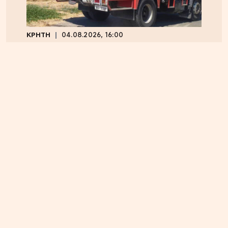
ΚΡΗΤΗ
04.08.2026, 16:00
Ηράκλειο: Φορτηγό τυλίχθηκε στις φλόγες –
Κυκλοφοριακό χάος επί του ΒΟΑΚ
ΕΛΛΑΔΑ
05.08.2026, 17:46
Εικόνα κατάρρευσης στο κόμμα Καρυστιανού:
Αυγερινός, Μουτσάτσου και 20 ακόμα εξηγούν
γιατί αποχώρησαν -«Αρνηθήκαμε να