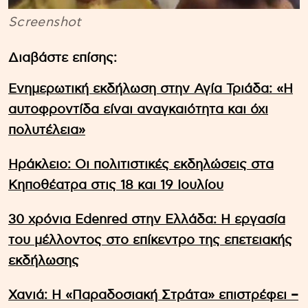
Screenshot
Διαβάστε επίσης:
Ενημερωτική εκδήλωση στην Αγία Τριάδα: «Η
αυτοφροντίδα είναι αναγκαιότητα και όχι
πολυτέλεια»
Ηράκλειο: Οι πολιτιστικές εκδηλώσεις στα
Κηποθέατρα στις 18 και 19 Ιουλίου
30 χρόνια Edenred στην Ελλάδα: Η εργασία
του μέλλοντος στο επίκεντρο της επετειακής
εκδήλωσης
Χανιά: Η «Παραδοσιακή Στράτα» επιστρέφει –