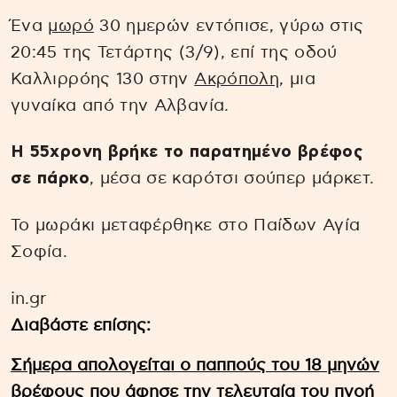
Ένα
μωρό
30 ημερών εντόπισε, γύρω στις
20:45 της Τετάρτης (3/9), επί της οδού
Καλλιρρόης 130 στην
Ακρόπολη
, μια
γυναίκα από την Αλβανία.
Η 55χρονη βρήκε το παρατημένο βρέφος
σε πάρκο
, μέσα σε καρότσι σούπερ μάρκετ.
Το μωράκι μεταφέρθηκε στο Παίδων Αγία
Σοφία.
in.gr
Διαβάστε επίσης:
Σήμερα απολογείται ο παππούς του 18 μηνών
βρέφους που άφησε την τελευταία του πνοή