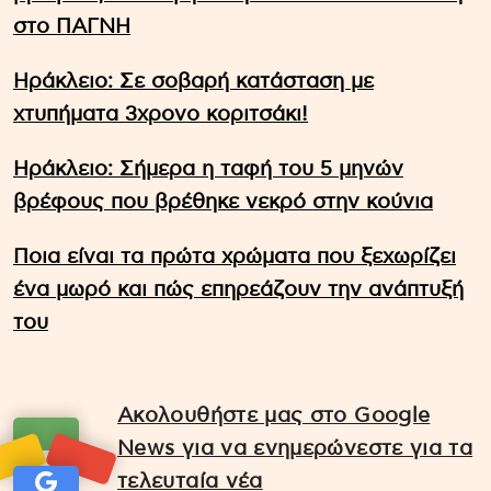
στο ΠΑΓΝΗ
Ηράκλειο: Σε σοβαρή κατάσταση με
χτυπήματα 3χρονο κοριτσάκι!
Ηράκλειο: Σήμερα η ταφή του 5 μηνών
βρέφους που βρέθηκε νεκρό στην κούνια
Ποια είναι τα πρώτα χρώματα που ξεχωρίζει
ένα μωρό και πώς επηρεάζουν την ανάπτυξή
του
Ακολουθήστε μας στο Google
News για να ενημερώνεστε για τα
τελευταία νέα