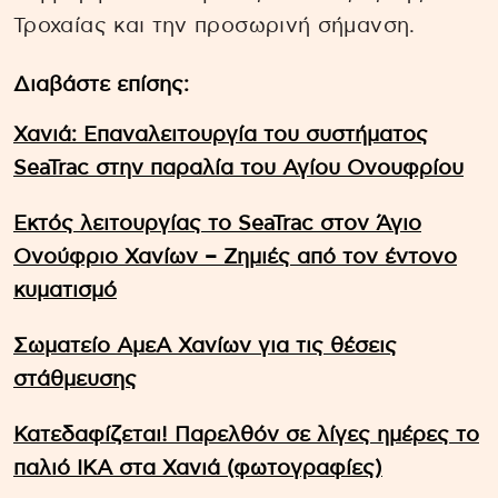
Τροχαίας και την προσωρινή σήμανση.
Διαβάστε επίσης:
Χανιά: Επαναλειτουργία του συστήματος
SeaTrac στην παραλία του Αγίου Ονουφρίου
Εκτός λειτουργίας το SeaTrac στον Άγιο
Ονούφριο Χανίων – Ζημιές από τον έντονο
κυματισμό
Σωματείο ΑμεΑ Χανίων για τις θέσεις
στάθμευσης
Κατεδαφίζεται! Παρελθόν σε λίγες ημέρες το
παλιό ΙΚΑ στα Χανιά (φωτογραφίες)