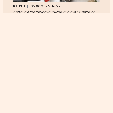
ΚΡΗΤΗ
05.08.2026, 16:22
Αρπαξαν ταυτόχρονα φωτιά δύο αυτοκίνητα σε
Σούδα και Επισκοπή – Τρέχει η Πυροσβεστική
ΚΡΗΤΗ
04.08.2026, 18:24
Τέλος στην ταλαιπωρία των οδηγών στην Κρήτη;
Παρέμβαση Αυγενάκη για ψηφιακό «χάρτη» σε
πραγματικό χρόνο για όλα τα έργα και τις
κλειστές λωρίδες!