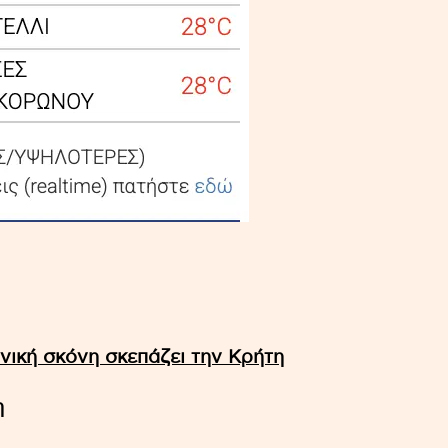
ική σκόνη σκεπάζει την Κρήτη
η