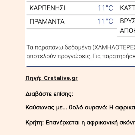
Πηγή: Cretalive.gr
Διαβάστε επίσης:
Καύσωνας με… θολό ουρανό: Η αφρικαν
Κρήτη: Επανέρχεται η αφρικανική σκόν