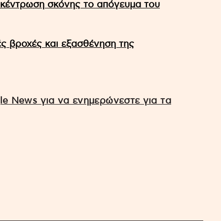
γκέντρωση σκόνης το απόγευμα του
ές βροχές και εξασθένηση της
e News για να ενημερώνεστε για τα