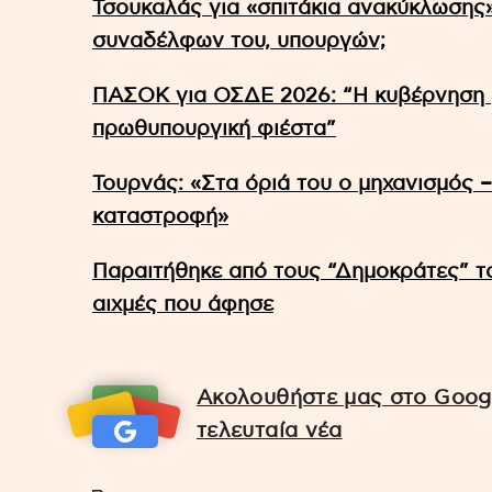
Τσουκαλάς για «σπιτάκια ανακύκλωσης
συναδέλφων του, υπουργών;
ΠΑΣΟΚ για ΟΣΔΕ 2026: “Η κυβέρνηση 
πρωθυπουργική φιέστα”
Τουρνάς: «Στα όριά του ο μηχανισμός –
καταστροφή»
Παραιτήθηκε από τους “Δημοκράτες” 
αιχμές που άφησε
Ακολουθήστε μας στο Googl
τελευταία νέα