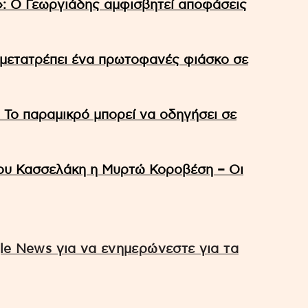
»: Ο Γεωργιάδης αμφισβητεί αποφάσεις
μετατρέπει ένα πρωτοφανές φιάσκο σε
 Το παραμικρό μπορεί να οδηγήσει σε
του Κασσελάκη η Μυρτώ Κοροβέση – Οι
e News για να ενημερώνεστε για τα