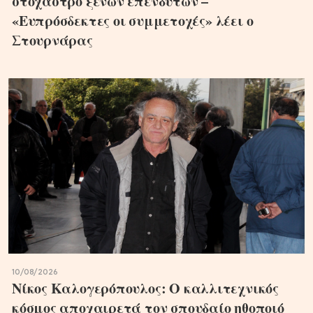
στόχαστρο ξένων επενδυτών –
«Ευπρόσδεκτες οι συμμετοχές» λέει ο
Στουρνάρας
10/08/2026
Νίκος Καλογερόπουλος: Ο καλλιτεχνικός
κόσμος αποχαιρετά τον σπουδαίο ηθοποιό