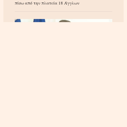
πίσω από την πλατεία 18 Άγγλων
ΚΡΗΤΗ
08.08.2026, 22:01
Κυριάκος Μητσοτάκης: Διακοπές στα Χανιά – Που
βρέθηκε (φωτογραφία)