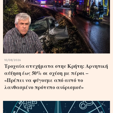
10/08/2026
Τροχαία ατυχήματα στην Κρήτη: Αρνητική
αύξηση έως 50% σε σχέση με πέρσι –
«Πρέπει να φύγουμε από αυτό το
λανθασμένο πρότυπο ανδρισμού»