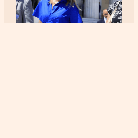
ΕΛΛΑΔΑ
05.08.2026, 17:46
Εικόνα κατάρρευσης στο κόμμα Καρυστιανού:
Αυγερινός, Μουτσάτσου και 20 ακόμα εξηγούν
γιατί αποχώρησαν -«Αρνηθήκαμε να
συμβιβαστούμε»