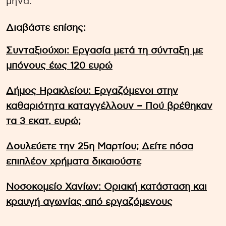
μήνα.
Διαβάστε επίσης:
Συνταξιούχοι: Εργασία μετά τη σύνταξη με
μπόνους έως 120 ευρώ
Δήμος Ηρακλείου: Εργαζόμενοι στην
καθαριότητα καταγγέλλουν – Πού βρέθηκαν
τα 3 εκατ. ευρώ;
Δουλεύετε την 25η Μαρτίου; Δείτε πόσα
επιπλέον χρήματα δικαιούστε
Νοσοκομείο Χανίων: Οριακή κατάσταση και
κραυγή αγωνίας από εργαζόμενους