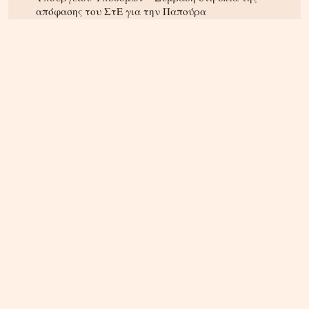
απόφασης του ΣτΕ για την Παπούρα
ΚΡΗΤΗ
04.08.2026, 12:48
Ηράκλειο: Κόντρα στο εσωτερικό της δημοτικής
αρχής για τις απευθείας αναθέσεις και τις
αναμορφώσεις