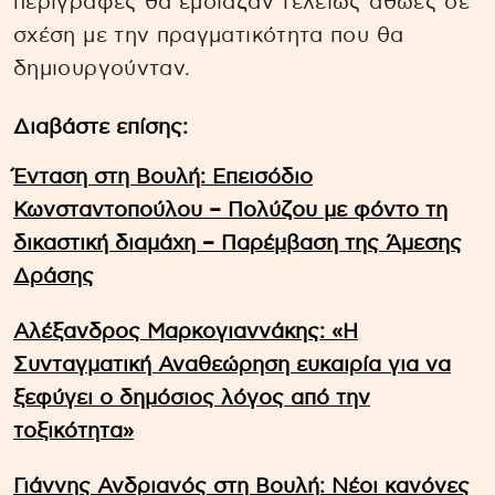
περιγραφές θα έμοιαζαν τελείως αθώες σε
σχέση με την πραγματικότητα που θα
δημιουργούνταν.
Διαβάστε επίσης:
Ένταση στη Βουλή: Επεισόδιο
Κωνσταντοπούλου – Πολύζου με φόντο τη
δικαστική διαμάχη – Παρέμβαση της Άμεσης
Δράσης
Αλέξανδρος Μαρκογιαννάκης: «Η
Συνταγματική Αναθεώρηση ευκαιρία για να
ξεφύγει ο δημόσιος λόγος από την
τοξικότητα»
Γιάννης Ανδριανός στη Βουλή: Νέοι κανόνες