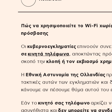
Πώς να χρησιμοποιείτε το Wi-Fi χωρί
πρόσβασης
Οι
κυβερνοεγκληματίες
επινοούν συν
σε
κινητά τηλέφωνα
, αποκτώντας πρ
σκοπό την
κλοπή ή τον εκβιασμό χρη
Η
Εθνική Αστυνομία της Ολλανδίας
πρ
τακτικές αυτών των εγκληματιών και δί
κάνουμε αν πέσουμε θύμα αυτού του ε
Εάν το
κινητό σας τηλέφωνο
αρχίζει 
ασυνήθιστα και
δεν μπορείτε να συνδε