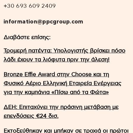
+30 693 609 2409
information@ppcgroup.com
Διαβάστε επίσης:
Τρομερή πατέντα: Υπολογιστής βρίσκει πόσο
λάδι έχουν τα λιόφυτα πριν την άλεση!
Bronze Effie Award στην Choose και τη
Φυσικό Αέριο Ελληνική Εταιρεία Ενέργειας
για την καμπάνια «Πίσω από τα Φώτα»
ΔΕΗ: Επιταχύνει την πράσινη μετάβαση με
επενδύσεις €24 δισ.
Εκτοξεύθηκαν και μπήκαν σε τροχιά οι πρώτοι