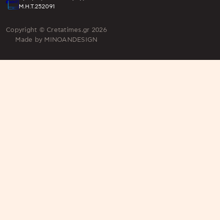
Μ.Η.Τ.252091
Copyright © Cretatimes.gr 2026
Made by
MINOANDESIGN