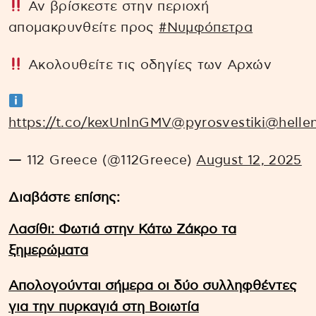
Αν βρίσκεστε στην περιοχή
απομακρυνθείτε προς
#Νυμφόπετρα
Ακολουθείτε τις οδηγίες των Αρχών
https://t.co/kexUnlnGMV
@pyrosvestiki
@hellen
— 112 Greece (@112Greece)
August 12, 2025
Διαβάστε επίσης:
Λασίθι: Φωτιά στην Κάτω Ζάκρο τα
ξημερώματα
Απολογούνται σήμερα οι δύο συλληφθέντες
για την πυρκαγιά στη Βοιωτία