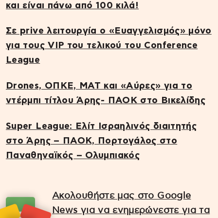
και είναι πάνω από 100 κιλά!
Σε prive λειτουργία ο «Ευαγγελισμός» μόνο
για τους VIP του τελικού του Conference
League
Drones, ΟΠΚΕ, ΜΑΤ και «Αύρες» για το
ντέρμπι τίτλου Άρης- ΠΑΟΚ στο Βικελίδης
Super League: Ελίτ Ισραηλινός διαιτητής
στο Άρης – ΠΑΟΚ, Πορτογάλος στο
Παναθηναϊκός – Ολυμπιακός
Ακολουθήστε μας στο Google
News για να ενημερώνεστε για τα