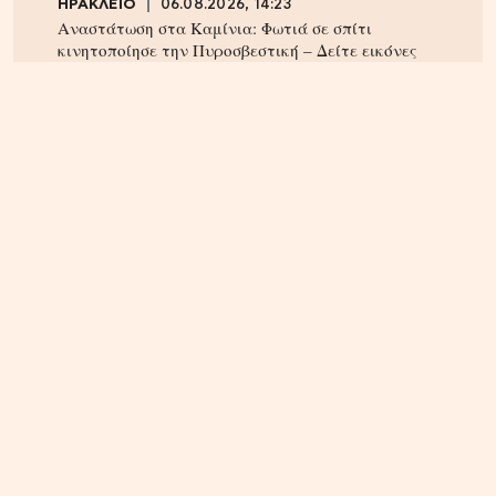
ΗΡΑΚΛΕΙΟ
06.08.2026, 14:23
Αναστάτωση στα Καμίνια: Φωτιά σε σπίτι
κινητοποίησε την Πυροσβεστική – Δείτε εικόνες
ΠΝΕΥΜΑΤΙΚΑ
22.04.2025, 10:20
Οι Άγιοι του 21ου αιώνα – Οι αγιοκατατάξεις των
τελευταίων 4 ετών – Ανάμεσα τους και ένας
Κρητικός