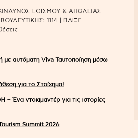
 ΚΙΝΔΥΝΟΣ ΕΘΙΣΜΟΥ & ΑΠΩΛΕΙΑΣ
ΟΥΛΕΥΤΙΚΗΣ: 1114 | ΠΑΙΞΕ
θέσεις
ή με αυτόματη Viva Ταυτοποίηση μέσω
θεση για το Στοίχημα!
 – Ένα ντοκιμαντέρ για τις ιστορίες
 Tourism Summit 2026