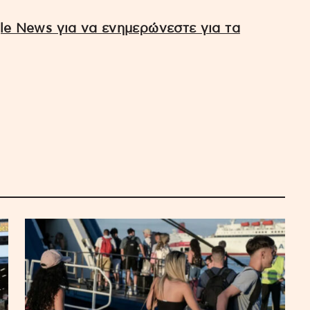
e News για να ενημερώνεστε για τα