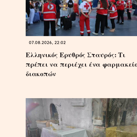
07.08.2026, 22:02
Ελληνικός Ερυθρός Σταυρός: Τι
πρέπει να περιέχει ένα φαρμακεί
διακοπών