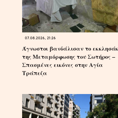
07.08.2026, 21:26
Άγνωστοι βανδάλισαν το εκκλησάκ
της Μεταμόρφωσης του Σωτήρος –
Σπασμένες εικόνες στην Αγία
Τράπεζα