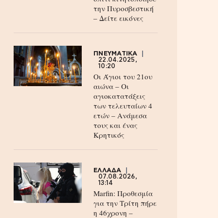
την Πυροσβεστική
– Δείτε εικόνες
ΠΝΕΥΜΑΤΙΚΑ
22.04.2025,
10:20
Οι Άγιοι του 21ου
αιώνα – Οι
αγιοκατατάξεις
των τελευταίων 4
ετών – Ανάμεσα
τους και ένας
Κρητικός
ΕΛΛΑΔΑ
07.08.2026,
13:14
Marfin: Προθεσμία
για την Τρίτη πήρε
η 46χρονη –