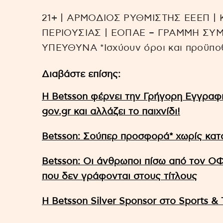
21+ | ΑΡΜΟΔΙΟΣ ΡΥΘΜΙΣΤΗΣ ΕΕΕΠ |
ΠΕΡΙΟΥΣΙΑΣ | ΕΟΠΑΕ – ΓΡΑΜΜΗ ΣΥΜΒ
ΥΠΕΥΘΥΝΑ *Ισχύουν όροι και προϋπο
Διαβάστε επίσης:
Η Betsson φέρνει την Γρήγορη Εγγραφ
gov.gr και αλλάζει το παιχνίδι!
Betsson: Σούπερ προσφορά* χωρίς κατά
Betsson: Οι άνθρωποι πίσω από τον ΟΦΗ
που δεν γράφονται στους τίτλους
Η Betsson Silver Sponsor στο Sports &