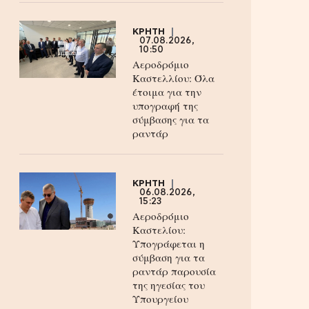
ΚΡΗΤΗ
07.08.2026,
10:50
Αεροδρόμιο
Καστελλίου: Όλα
έτοιμα για την
υπογραφή της
σύμβασης για τα
ραντάρ
ΚΡΗΤΗ
06.08.2026,
15:23
Αεροδρόμιο
Καστελίου:
Υπογράφεται η
σύμβαση για τα
ραντάρ παρουσία
της ηγεσίας του
Υπουργείου