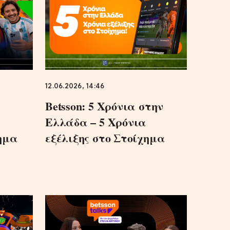
12.06.2026, 14:46
Betsson: 5 Χρόνια στην
Ελλάδα – 5 Χρόνια
ημα
εξέλιξης στο Στοίχημα