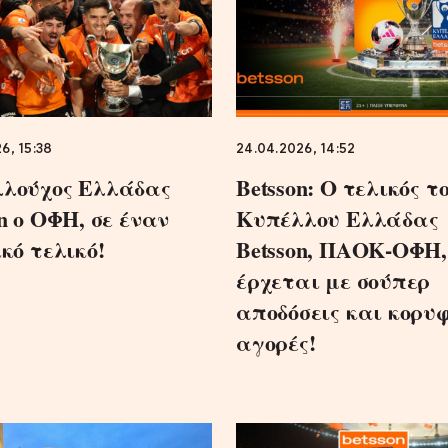
6, 15:38
24.04.2026, 14:52
λούχος Ελλάδας
Betsson: Ο τελικός τ
n ο ΟΦΗ, σε έναν
Κυπέλλου Ελλάδας
κό τελικό!
Betsson, ΠΑΟΚ-ΟΦΗ,
έρχεται με σούπερ
αποδόσεις και κορυ
αγορές!