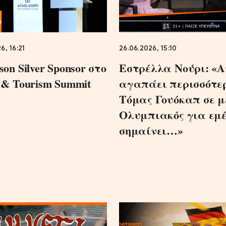
6, 16:21
26.06.2026, 15:10
son Silver Sponsor στο
Εστρέλλα Νούρι: «Α
 & Tourism Summit
αγαπάει περισσότερ
Τόμας Γουόκαπ σε μ
Ολυμπιακός για εμ
σημαίνει…»