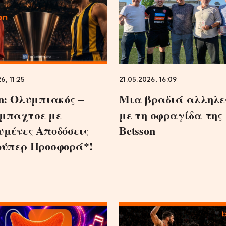
6, 11:25
21.05.2026, 16:09
on: Ολυμπιακός –
Μια βραδιά αλληλε
μπαχτσε με
με τη σφραγίδα της
υμένες Αποδόσεις
Betsson
ούπερ Προσφορά*!