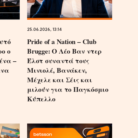
25.06.2026, 13:14
υτό
Pride of a Nation – Club
ο ο
Brugge: Ο Λέο Βαν ντερ
ένα –
Έλστ συναντά τους
ένα
Μινιολέ, Βανάκεν,
Μέχελε και Σέις και
μιλούν για το Παγκόσμιο
Κύπελλο