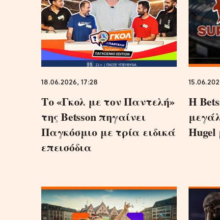
18.06.2026, 17:28
15.06.202
Το «Γκολ με τον Παντελή»
Η Bets
της Betsson πηγαίνει
μεγάλ
Παγκόσμιο με τρία ειδικά
Hugel 
επεισόδια