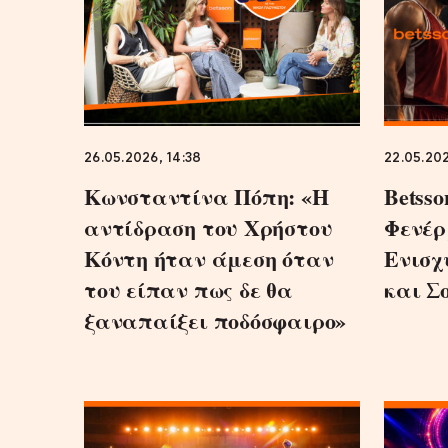
26.05.2026, 14:38
22.05.202
Κωνσταντίνα Πόπη: «Η
Betss
αντίδραση του Χρήστου
Φενέρ
Κόντη ήταν άμεση όταν
Ενισχ
του είπαν πως δε θα
και Σ
ξαναπαίξει ποδόσφαιρο»