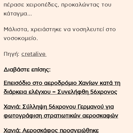
πέρασε χειροπέδες, προκαλώντας του
κάταγμα…
Μάλιστα, χρειάστηκε να νοσηλευτεί στο
νοσοκομείο.
Πηγή:
cretalive
Διαβάστε επίσης:
Επεισόδιο στο αεροδρόμιο Χανίων κατά τη
διάρκεια ελέγχου – Συνελήφθη 56χρονος
Χανιά: Σύλληψη 56χρονου Γερμανού για
φωτογράφιση στρατιωτικών αεροσκαφών
Χανιά: Αεροσκάφος προσγειώθηκε