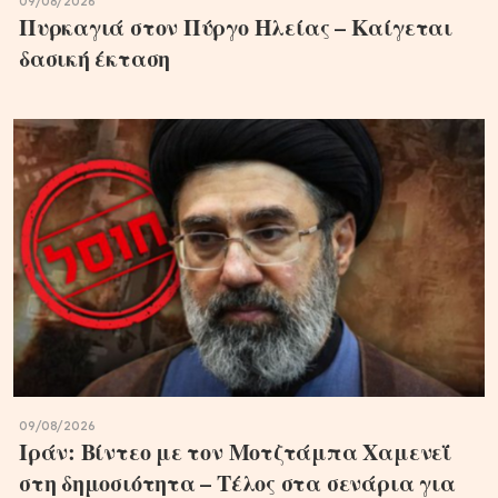
09/08/2026
Πυρκαγιά στον Πύργο Ηλείας – Καίγεται
δασική έκταση
09/08/2026
Ιράν: Βίντεο με τον Μοτζτάμπα Χαμενεΐ
στη δημοσιότητα – Τέλος στα σενάρια για