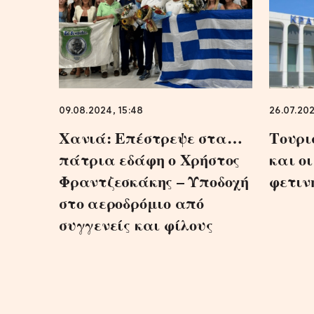
09.08.2024, 15:48
26.07.202
Χανιά: Επέστρεψε στα…
Τουρι
πάτρια εδάφη ο Χρήστος
και ο
Φραντζεσκάκης – Υποδοχή
φετιν
στο αεροδρόμιο από
συγγενείς και φίλους