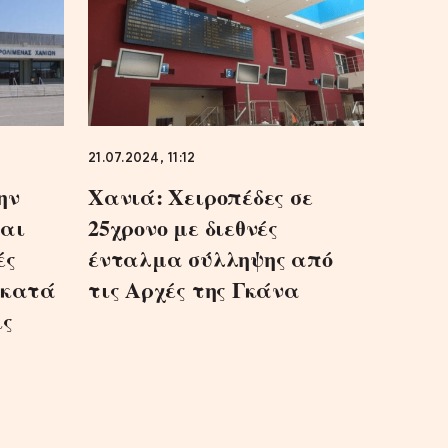
21.07.2024, 11:12
ην
Χανιά: Χειροπέδες σε
και
25χρονο με διεθνές
ές
ένταλμα σύλληψης από
 κατά
τις Αρχές της Γκάνα
ις