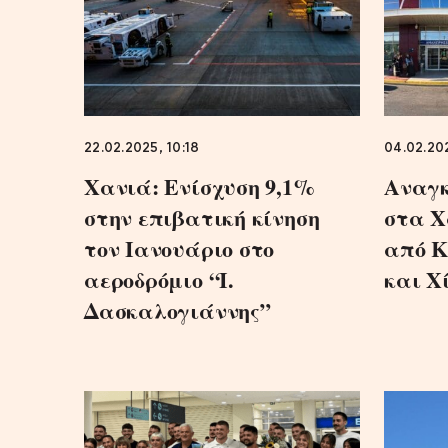
22.02.2025, 10:18
04.02.202
Χανιά: Ενίσχυση 9,1%
Αναγκ
στην επιβατική κίνηση
στα Χ
τον Ιανουάριο στο
από Κ
αεροδρόμιο “Ι.
και Χ
Δασκαλογιάννης”