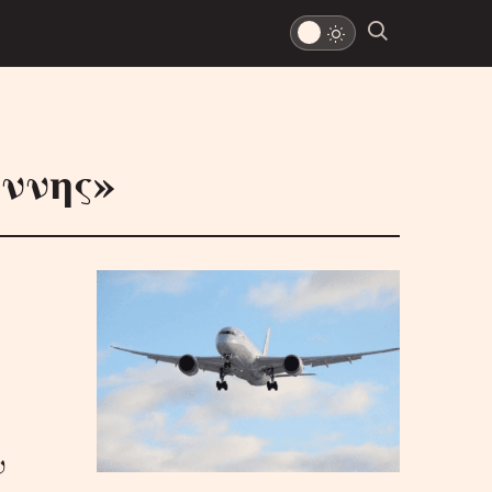
ννης»
ν