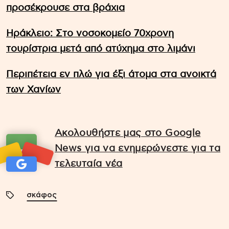
προσέκρουσε στα βράχια
Ηράκλειο: Στο νοσοκομείο 70χρονη
τουρίστρια μετά από ατύχημα στο λιμάνι
Περιπέτεια εν πλώ για έξι άτομα στα ανοικτά
των Χανίων
Ακολουθήστε μας στο Google
News για να ενημερώνεστε για τα
τελευταία νέα
σκάφος