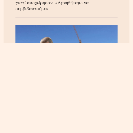
γιατί αποχώρησαν -«Αρνηθήκαμε να
συμβιβαστούμε»
ΚΡΗΤΗ
06.08.2026, 15:23
Αεροδρόμιο Καστελίου: Υπογράφεται η σύμβαση
για τα ραντάρ παρουσία της ηγεσίας του
Υπουργείου Υποδομών – Σύμβαση στη σκιά της
απόφασης του ΣτΕ για την Παπούρα