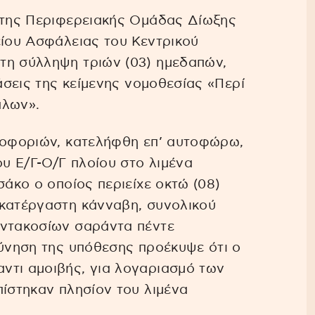
η της Περιφερειακής Ομάδας Δίωξης
είου Ασφάλειας του Κεντρικού
τη σύλληψη τριών (03) ημεδαπών,
βάσεις της κείμενης νομοθεσίας «Περί
πλων».
ηροφοριών, κατελήφθη επ’ αυτοφώρω,
υ Ε/Γ-Ο/Γ πλοίου στο λιμένα
σάκο ο οποίος περιείχε οκτώ (08)
ακατέργαστη κάνναβη, συνολικού
εντακοσίων σαράντα πέντε
εύνηση της υπόθεσης προέκυψε ότι ο
ντι αμοιβής, για λογαριασμό των
πίστηκαν πλησίον του λιμένα