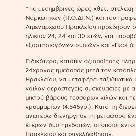
“Τις μεσημβρινές ώρες χθες, στελέχ
Ναρκωτικών (Π.Ο.ΔΙ.Ν.) και του Γραφ
Λιμεναρχείου Ηρακλείου προέβησαν σ
ηλικίας 24, 24 και 30 ετών, για παρα
εξαρτησιογόνων ουσιών» και «Περί ό
Ειδικότερα, κατόπιν αξιοποίησης πλ
24χρονος ημεδαπός μετά τον κατάπλο
Ηρακλείου, να μεταφέρει ταξιδιωτικό 
νάιλον αεροστεγείς συσκευασίες με 
μικτού βάρους τεσσάρων κιλών και π
γραμμαρίων (4.545γρ.). Κατά τη διερ
ανωτέρω διενήργησε τη μεταφορά ένα
έτερων δύο ημεδαπών, οι οποίοι εντο
Ηρακλείου και συνελήφθησαν.