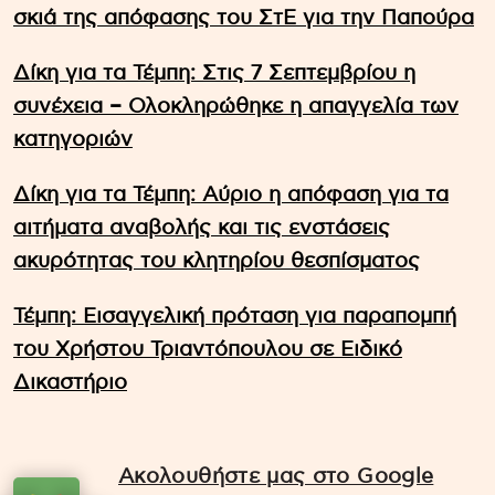
σκιά της απόφασης του ΣτΕ για την Παπούρα
Δίκη για τα Τέμπη: Στις 7 Σεπτεμβρίου η
συνέχεια – Ολοκληρώθηκε η απαγγελία των
κατηγοριών
Δίκη για τα Τέμπη: Αύριο η απόφαση για τα
αιτήματα αναβολής και τις ενστάσεις
ακυρότητας του κλητηρίου θεσπίσματος
Τέμπη: Εισαγγελική πρόταση για παραπομπή
του Χρήστου Τριαντόπουλου σε Ειδικό
Δικαστήριο
Ακολουθήστε μας στο Google