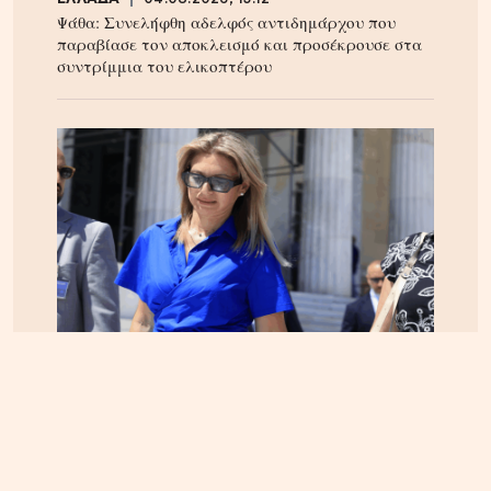
Ψάθα: Συνελήφθη αδελφός αντιδημάρχου που
παραβίασε τον αποκλεισμό και προσέκρουσε στα
συντρίμμια του ελικοπτέρου
ΕΛΛΑΔΑ
05.08.2026, 17:46
Εικόνα κατάρρευσης στο κόμμα Καρυστιανού:
Αυγερινός, Μουτσάτσου και 20 ακόμα εξηγούν
γιατί αποχώρησαν -«Αρνηθήκαμε να
συμβιβαστούμε»