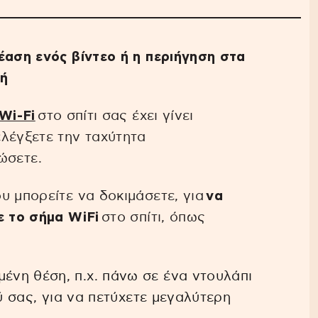
έαση ενός βίντεο ή η περιήγηση στα
γή
Wi-Fi
στο σπίτι σας έχει γίνει
λέγξετε την ταχύτητα
ιώσετε.
υ μπορείτε να δοκιμάσετε, για
να
ε το σήμα WiFi
στο σπίτι, όπως
ένη θέση, π.χ. πάνω σε ένα ντουλάπι
ού σας, για να πετύχετε μεγαλύτερη