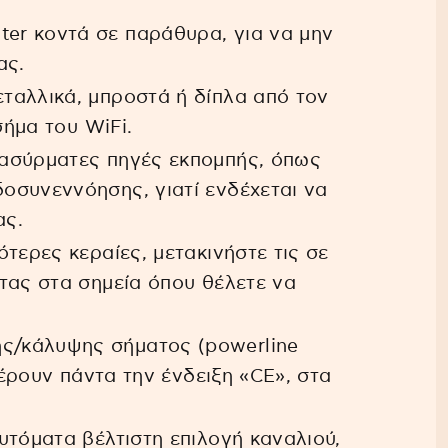
ter κοντά σε παράθυρα, για να μην
ας.
εταλλικά, μπροστά ή δίπλα από τον
σήμα του WiFi.
ό ασύρματες πηγές εκπομπής, όπως
οσυνεννόησης, γιατί ενδέχεται να
ας.
ότερες κεραίες, μετακινήστε τις σε
τας στα σημεία όπου θέλετε να
ης/κάλυψης σήματος (powerline
φέρουν πάντα την ένδειξη «CE», στα
αυτόματα βέλτιστη επιλογή καναλιού,