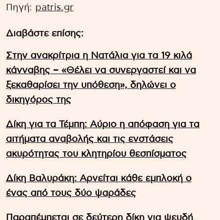
Πηγή:
patris.gr
Διαβάστε επίσης:
Στην ανακρίτρια η Νατάλια για τα 19 κιλά
κάνναβης – «Θέλει να συνεργαστεί και να
ξεκαθαρίσει την υπόθεση», δηλώνει ο
δικηγόρος της
Δίκη για τα Τέμπη: Αύριο η απόφαση για τα
αιτήματα αναβολής και τις ενστάσεις
ακυρότητας του κλητηρίου θεσπίσματος
Δίκη Βαλυράκη: Αρνείται κάθε εμπλοκή ο
ένας από τους δύο ψαράδες
Παραπέμπεται σε δεύτερη δίκη για ψευδή