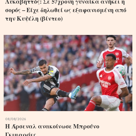
Λυκαβηττός: Σε 57χρονη γυναίκα ανήκει η
σορός – Είχε δηλωθεί ως εξαφανισμένη από
την Κυψέλη (βίντεο)
08/08/2026
Η Άρσεναλ ανακοίνωσε Μπρούνο
Γκιμαράες